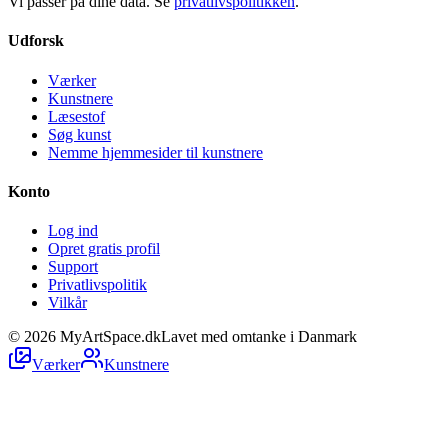
Vi passer på dine data. Se
privatlivspolitikken
.
Udforsk
Værker
Kunstnere
Læsestof
Søg kunst
Nemme hjemmesider til kunstnere
Konto
Log ind
Opret gratis profil
Support
Privatlivspolitik
Vilkår
©
2026
MyArtSpace.dk
Lavet med omtanke i Danmark
Værker
Kunstnere