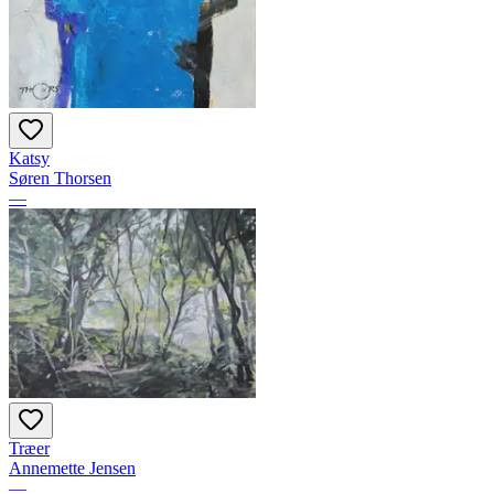
Katsy
Søren Thorsen
—
Træer
Annemette Jensen
—