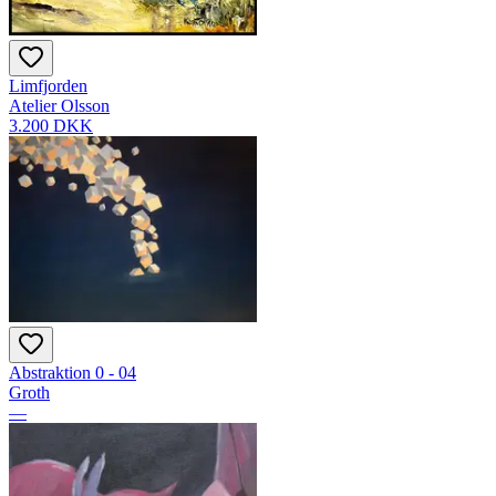
Limfjorden
Atelier Olsson
3.200 DKK
Abstraktion 0 - 04
Groth
—