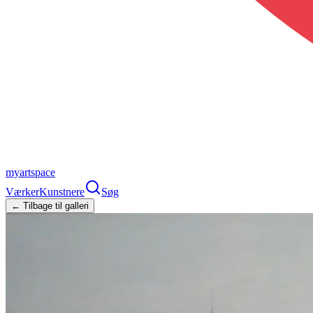
myartspace
Værker
Kunstnere
Søg
← Tilbage til galleri