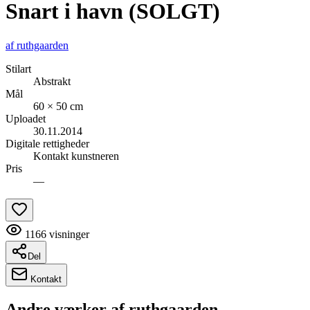
Snart i havn (SOLGT)
af
ruthgaarden
Stilart
Abstrakt
Mål
60 × 50 cm
Uploadet
30.11.2014
Digitale rettigheder
Kontakt kunstneren
Pris
—
1166
visninger
Del
Kontakt
Andre værker af
ruthgaarden