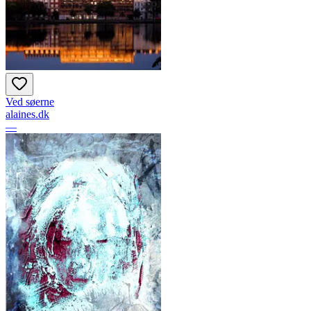
Ved søerne
alaines.dk
—