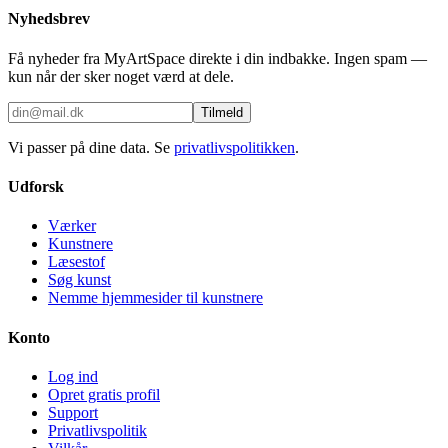
Nyhedsbrev
Få nyheder fra MyArtSpace direkte i din indbakke. Ingen spam —
kun når der sker noget værd at dele.
Tilmeld
Vi passer på dine data. Se
privatlivspolitikken
.
Udforsk
Værker
Kunstnere
Læsestof
Søg kunst
Nemme hjemmesider til kunstnere
Konto
Log ind
Opret gratis profil
Support
Privatlivspolitik