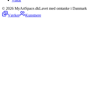
Vilkår
©
2026
MyArtSpace.dk
Lavet med omtanke i Danmark
Værker
Kunstnere