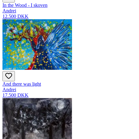
In the Wood - I skoven
Andrei
12.500 DKK
And there was light
Andrei
17.500 DKK