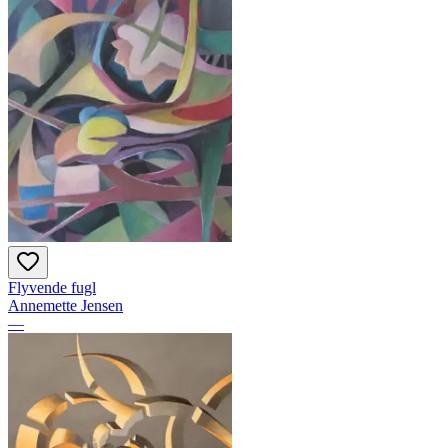
Flyvende fugl
Annemette Jensen
—