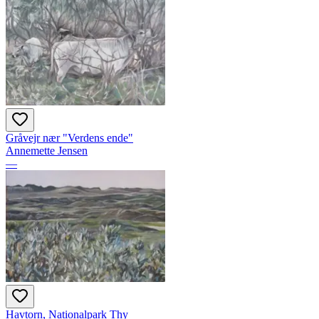
Gråvejr nær "Verdens ende"
Annemette Jensen
—
Havtorn, Nationalpark Thy