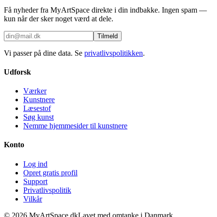
Få nyheder fra MyArtSpace direkte i din indbakke. Ingen spam —
kun når der sker noget værd at dele.
Tilmeld
Vi passer på dine data. Se
privatlivspolitikken
.
Udforsk
Værker
Kunstnere
Læsestof
Søg kunst
Nemme hjemmesider til kunstnere
Konto
Log ind
Opret gratis profil
Support
Privatlivspolitik
Vilkår
©
2026
MyArtSpace.dk
Lavet med omtanke i Danmark