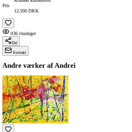
Kontakt kunstneren
Pris
12.500 DKK
936
visninger
Del
Kontakt
Andre værker af
Andrei