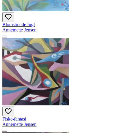
Blomstrende fugl
Annemette Jensen
—
Fiske-fantasi
Annemette Jensen
—