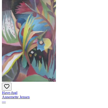
Have-fugl
Annemette Jensen
—