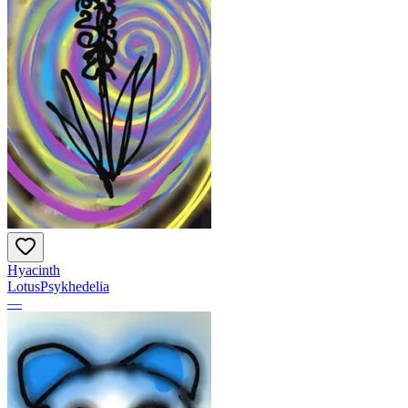
Hyacinth
LotusPsykhedelia
—