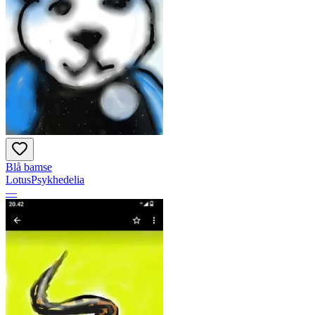
Blå bamse
LotusPsykhedelia
—