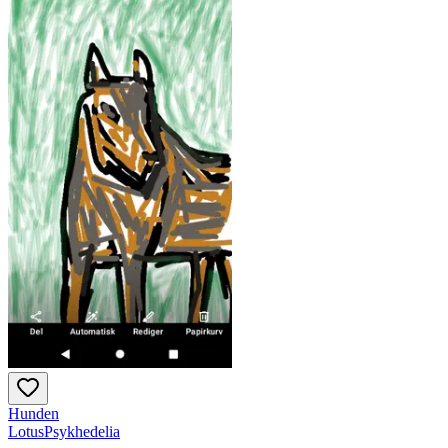
Hunden
LotusPsykhedelia