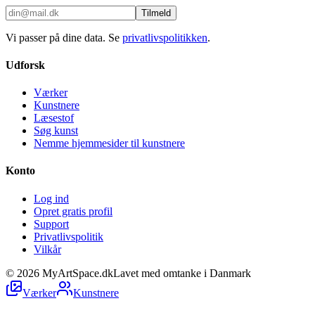
Tilmeld
Vi passer på dine data. Se
privatlivspolitikken
.
Udforsk
Værker
Kunstnere
Læsestof
Søg kunst
Nemme hjemmesider til kunstnere
Konto
Log ind
Opret gratis profil
Support
Privatlivspolitik
Vilkår
©
2026
MyArtSpace.dk
Lavet med omtanke i Danmark
Værker
Kunstnere