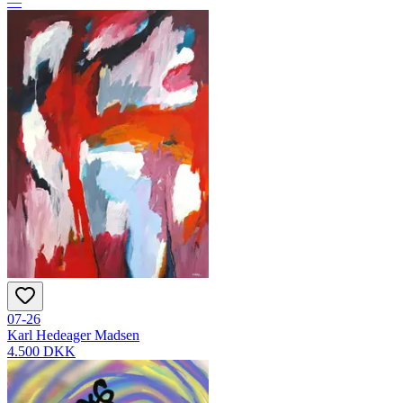
—
07-26
Karl Hedeager Madsen
4.500 DKK