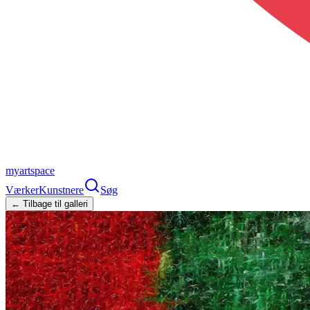
myartspace
Værker
Kunstnere
Søg
← Tilbage til galleri