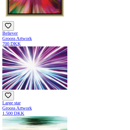
Believer
Grooss Artwork
700 DKK
Large star
Grooss Artwork
1.500 DKK