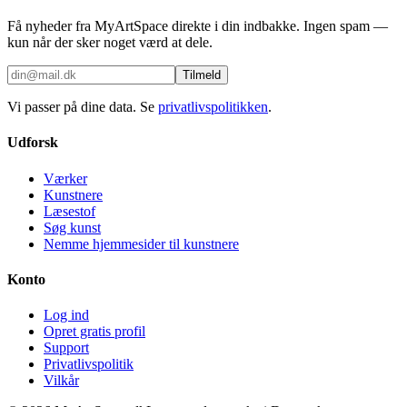
Få nyheder fra MyArtSpace direkte i din indbakke. Ingen spam —
kun når der sker noget værd at dele.
Tilmeld
Vi passer på dine data. Se
privatlivspolitikken
.
Udforsk
Værker
Kunstnere
Læsestof
Søg kunst
Nemme hjemmesider til kunstnere
Konto
Log ind
Opret gratis profil
Support
Privatlivspolitik
Vilkår