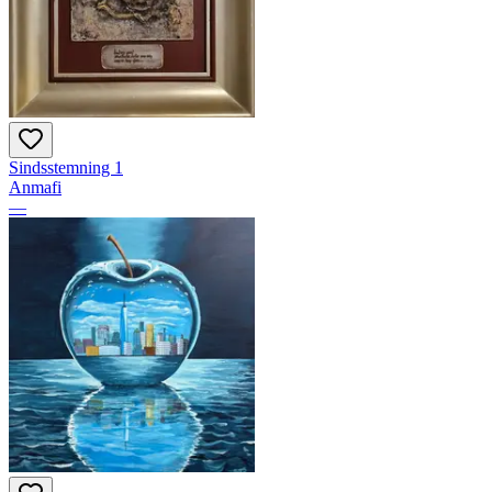
Sindsstemning 1
Anmafi
—