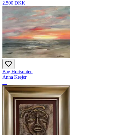
2.500 DKK
Bag Horisonten
Anna Krøjer
—