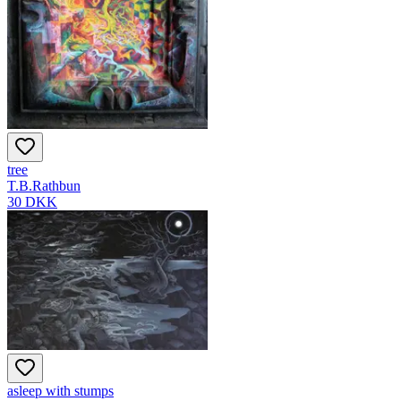
tree
T.B.Rathbun
30 DKK
asleep with stumps