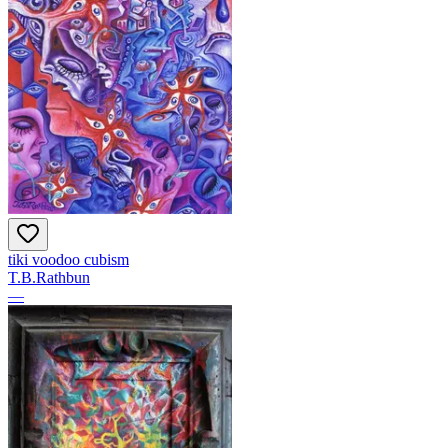
tiki voodoo cubism
T.B.Rathbun
—