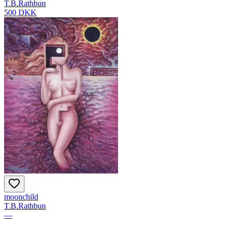
T.B.Rathbun
500 DKK
moonchild
T.B.Rathbun
—