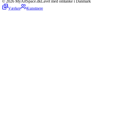
©
2026
MyArtSpace.dk
Lavet med omtanke i Danmark
Værker
Kunstnere