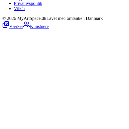
Privatlivspolitik
Vilkår
©
2026
MyArtSpace.dk
Lavet med omtanke i Danmark
Værker
Kunstnere