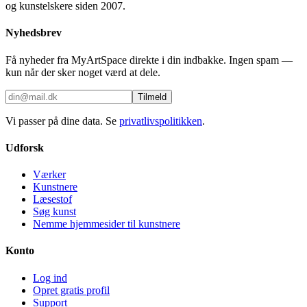
og kunstelskere siden 2007.
Nyhedsbrev
Få nyheder fra MyArtSpace direkte i din indbakke. Ingen spam —
kun når der sker noget værd at dele.
Tilmeld
Vi passer på dine data. Se
privatlivspolitikken
.
Udforsk
Værker
Kunstnere
Læsestof
Søg kunst
Nemme hjemmesider til kunstnere
Konto
Log ind
Opret gratis profil
Support