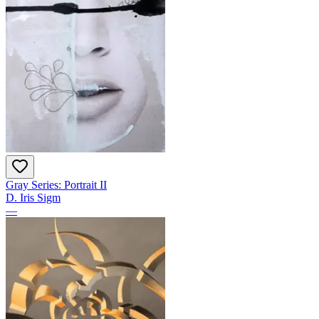
Gray Series: Portrait II
D. Iris Sigm
—