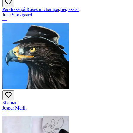
Parafrase på Roses in champagneglass af
Jette Skovgaard
—
Shaman
Jesper Merlit
—