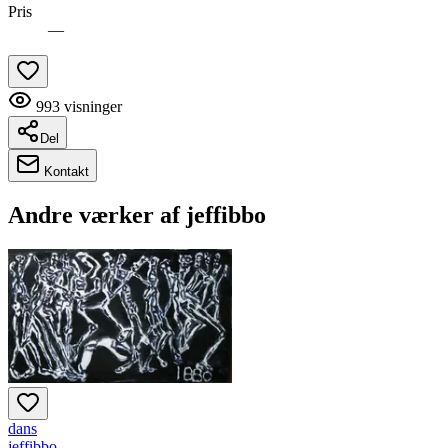
Pris
—
993
visninger
Del
Kontakt
Andre værker af
jeffibbo
dans
jeffibbo