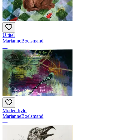
U.titel
MarianneBoelsmand
—
Moden hyld
MarianneBoelsmand
—