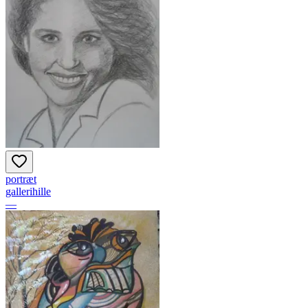
portræt
gallerihille
—