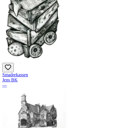
Smadrekassen
Jens BK
—