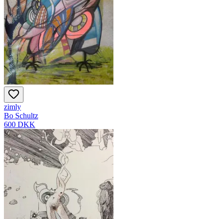
zimly
Bo Schultz
600 DKK