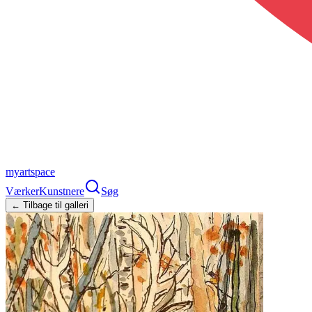
myartspace
Værker
Kunstnere
Søg
← Tilbage til galleri