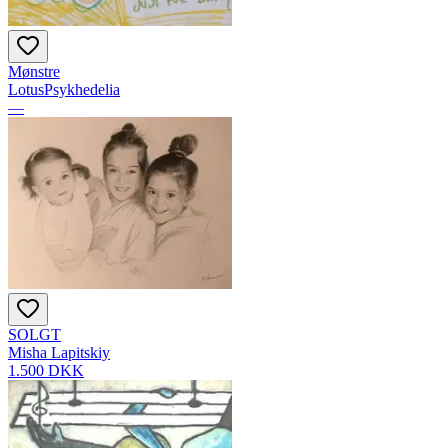
Mønstre
LotusPsykhedelia
—
SOLGT
Misha Lapitskiy
1.500 DKK