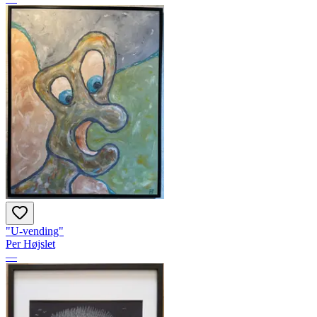
"U-vending"
Per Højslet
—