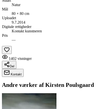
Stilart
Natur
Mål
80 × 80 cm
Uploadet
9.7.2014
Digitale rettigheder
Kontakt kunstneren
Pris
—
1402
visninger
Del
Kontakt
Andre værker af
Kirsten Poulsgaard