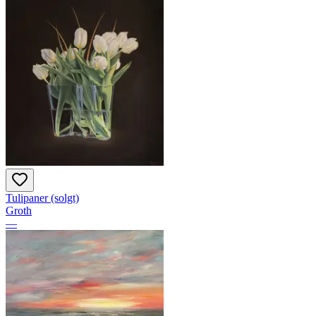
Tulipaner (solgt)
Groth
—