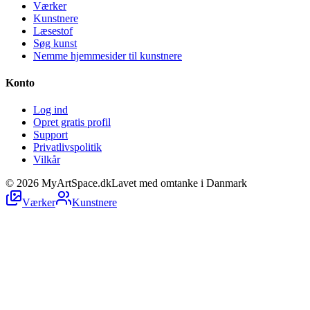
Værker
Kunstnere
Læsestof
Søg kunst
Nemme hjemmesider til kunstnere
Konto
Log ind
Opret gratis profil
Support
Privatlivspolitik
Vilkår
©
2026
MyArtSpace.dk
Lavet med omtanke i Danmark
Værker
Kunstnere