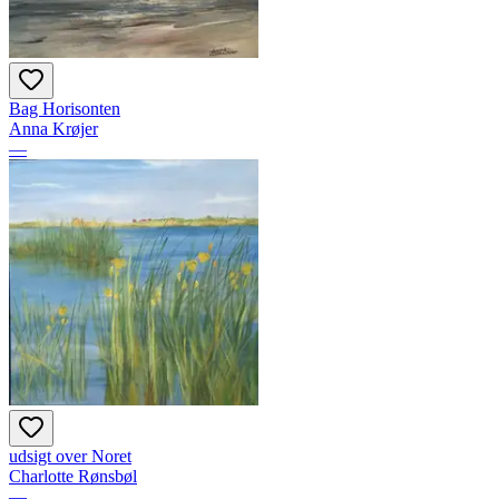
Bag Horisonten
Anna Krøjer
—
udsigt over Noret
Charlotte Rønsbøl
—