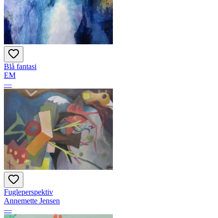
Blå fantasi
EM
—
Fugleperspektiv
Annemette Jensen
—