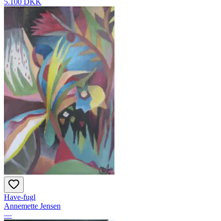
5.100 DKK
Have-fugl
Annemette Jensen
—