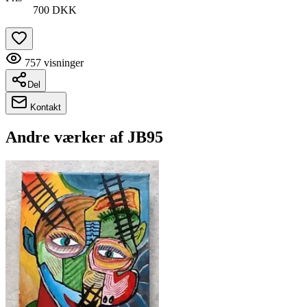
700 DKK
757
visninger
Del
Kontakt
Andre værker af
JB95