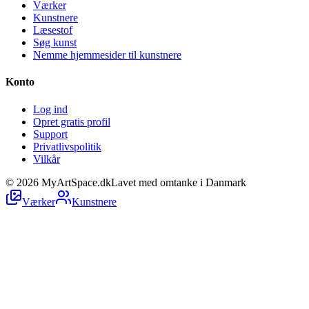
Værker
Kunstnere
Læsestof
Søg kunst
Nemme hjemmesider til kunstnere
Konto
Log ind
Opret gratis profil
Support
Privatlivspolitik
Vilkår
©
2026
MyArtSpace.dk
Lavet med omtanke i Danmark
Værker
Kunstnere