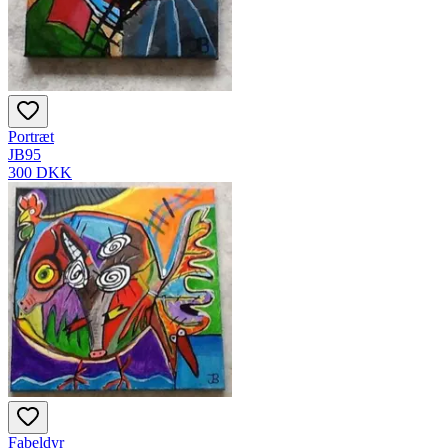
Portræt
JB95
300 DKK
Fabeldyr