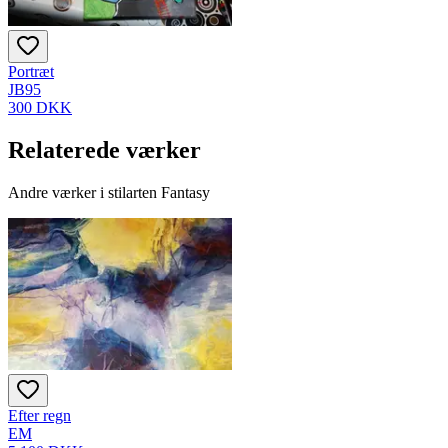
Portræt
JB95
300 DKK
Relaterede værker
Andre værker i stilarten Fantasy
Efter regn
EM