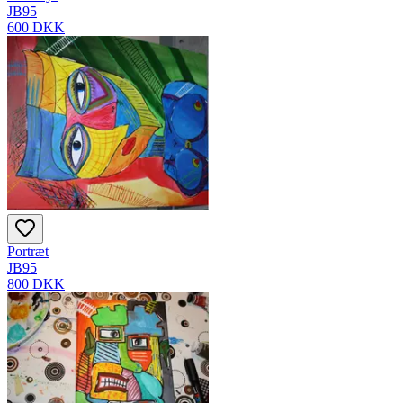
JB95
600 DKK
Portræt
JB95
800 DKK