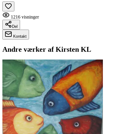
1216
visninger
Del
Kontakt
Andre værker af
Kirsten KL