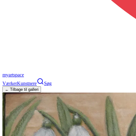
myartspace
Værker
Kunstnere
Søg
← Tilbage til galleri