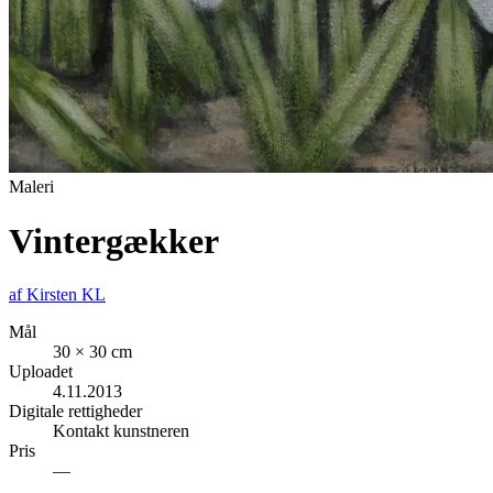
Maleri
Vintergækker
af
Kirsten KL
Mål
30 × 30 cm
Uploadet
4.11.2013
Digitale rettigheder
Kontakt kunstneren
Pris
—