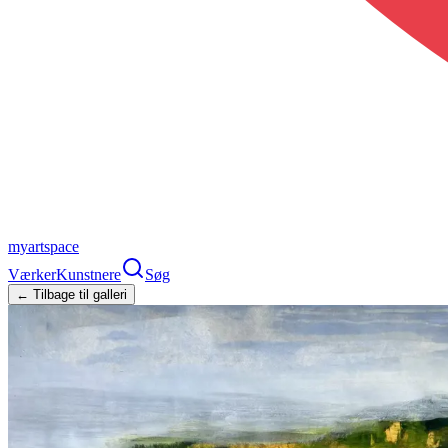
myartspace
Værker
Kunstnere
Søg
← Tilbage til galleri