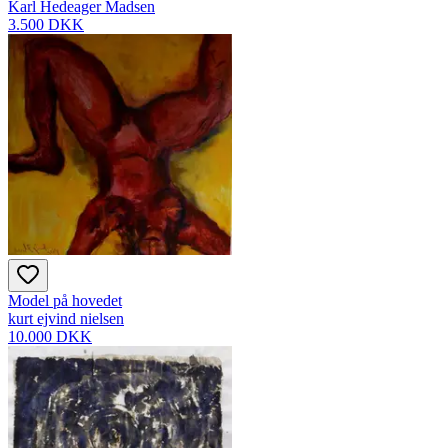
Karl Hedeager Madsen
3.500 DKK
Model på hovedet
kurt ejvind nielsen
10.000 DKK