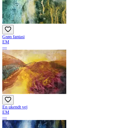
Grøn fantasi
EM
—
En ukendt vej
EM
—