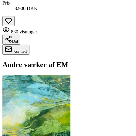
Pris
3.900 DKK
830
visninger
Del
Kontakt
Andre værker af
EM