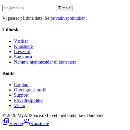
Tilmeld
Vi passer på dine data. Se
privatlivspolitikken
.
Udforsk
Værker
Kunstnere
Læsestof
Søg kunst
Nemme hjemmesider til kunstnere
Konto
Log ind
Opret gratis profil
Support
Privatlivspolitik
Vilkår
©
2026
MyArtSpace.dk
Lavet med omtanke i Danmark
Værker
Kunstnere