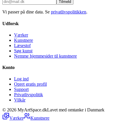
Tilmeld
Vi passer på dine data. Se
privatlivspolitikken
.
Udforsk
Værker
Kunstnere
Læsestof
Søg kunst
Nemme hjemmesider til kunstnere
Konto
Log ind
Opret gratis profil
Support
Privatlivspolitik
Vilkår
©
2026
MyArtSpace.dk
Lavet med omtanke i Danmark
Værker
Kunstnere