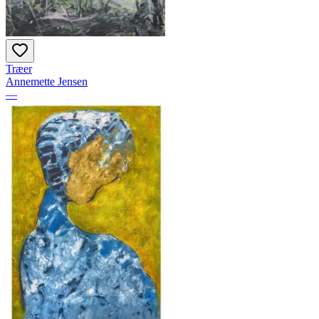
Træer
Annemette Jensen
—