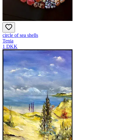
circle of sea shells
Tenia
1 DKK