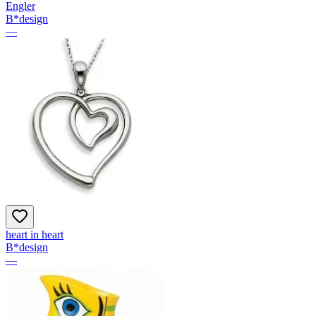
Engler
B*design
—
heart in heart
B*design
—