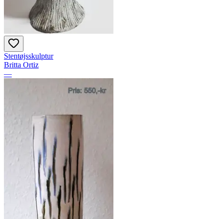
Stentøjsskulptur
Britta Ortiz
—