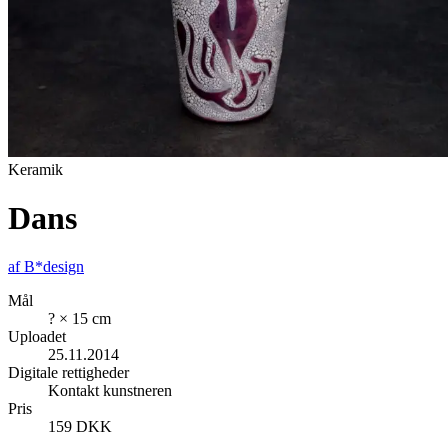
Keramik
Dans
af
B*design
Mål
? × 15 cm
Uploadet
25.11.2014
Digitale rettigheder
Kontakt kunstneren
Pris
159 DKK