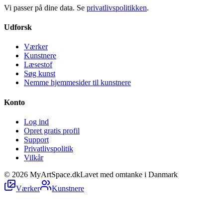
Vi passer på dine data. Se
privatlivspolitikken
.
Udforsk
Værker
Kunstnere
Læsestof
Søg kunst
Nemme hjemmesider til kunstnere
Konto
Log ind
Opret gratis profil
Support
Privatlivspolitik
Vilkår
©
2026
MyArtSpace.dk
Lavet med omtanke i Danmark
Værker
Kunstnere