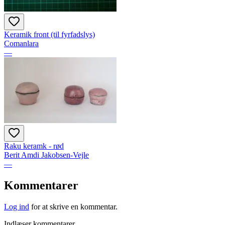
Keramik front (til fyrfadslys)
Comanlara
—
Raku keramk - rød
Berit Amdi Jakobsen-Vejle
—
Kommentarer
Log ind
for at skrive en kommentar.
Indlæser kommentarer…