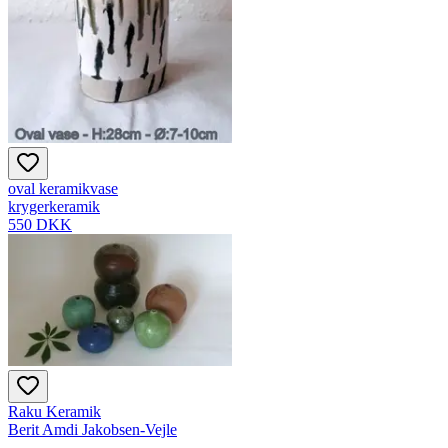
oval keramikvase
krygerkeramik
550 DKK
Raku Keramik
Berit Amdi Jakobsen-Vejle
—