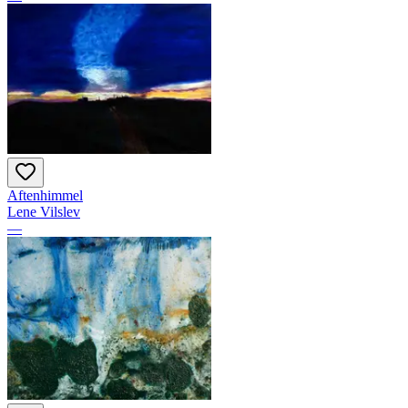
Aftenhimmel
Lene Vilslev
—