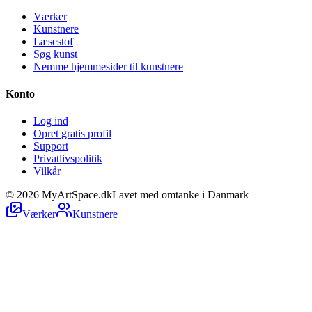
Værker
Kunstnere
Læsestof
Søg kunst
Nemme hjemmesider til kunstnere
Konto
Log ind
Opret gratis profil
Support
Privatlivspolitik
Vilkår
©
2026
MyArtSpace.dk
Lavet med omtanke i Danmark
Værker
Kunstnere