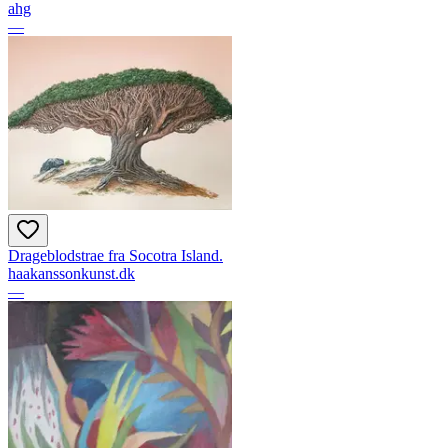
ahg
—
Drageblodstrae fra Socotra Island.
haakanssonkunst.dk
—