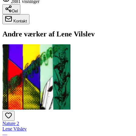
2881
visninger
Del
Kontakt
Andre værker af
Lene Vilslev
Nature 2
Lene Vilslev
—