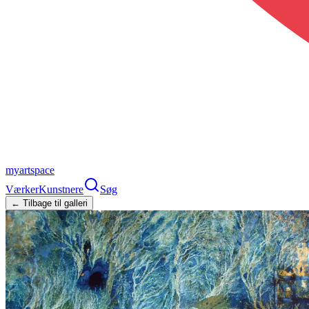
myartspace
Værker
Kunstnere
Søg
← Tilbage til galleri