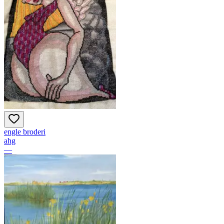
engle broderi
ahg
—