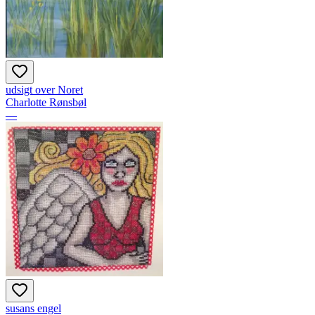
udsigt over Noret
Charlotte Rønsbøl
—
susans engel