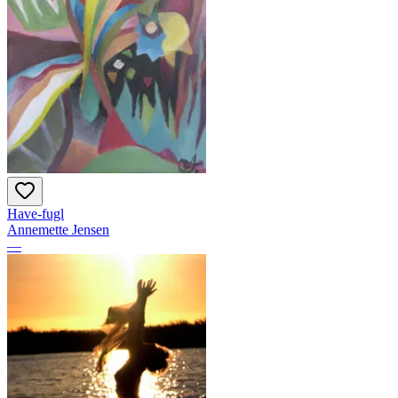
Have-fugl
Annemette Jensen
—