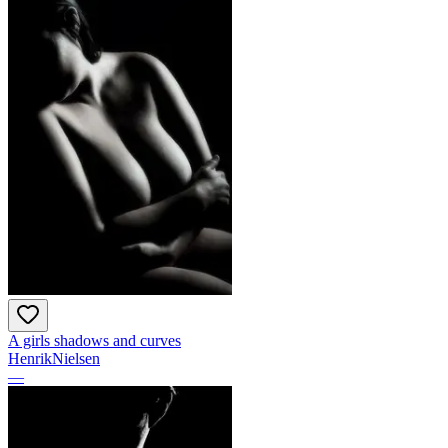
A girls shadows and curves
HenrikNielsen
—