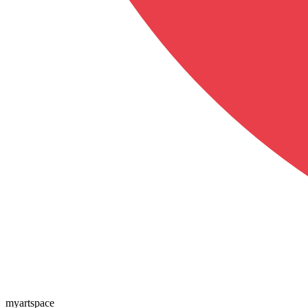
myartspace