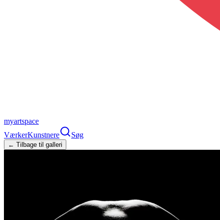
myartspace
Værker
Kunstnere
Søg
← Tilbage til galleri