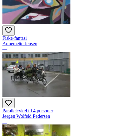
Fiske-fantasi
Annemette Jensen
—
Parallelcykel til 4 personer
Jørgen Wolfeld Pedersen
—