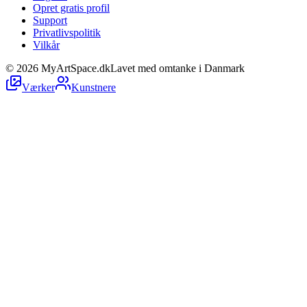
Opret gratis profil
Support
Privatlivspolitik
Vilkår
©
2026
MyArtSpace.dk
Lavet med omtanke i Danmark
Værker
Kunstnere