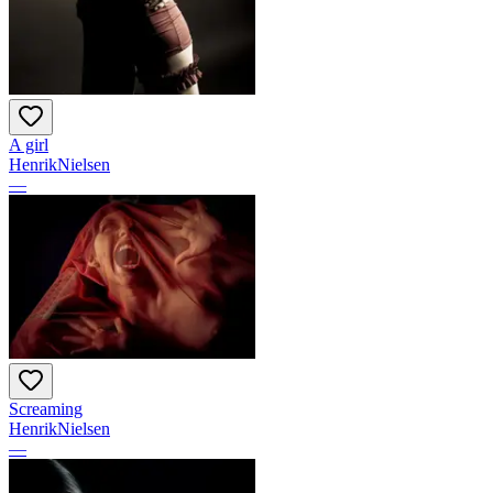
A girl
HenrikNielsen
—
Screaming
HenrikNielsen
—