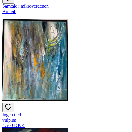
Samtale i mikroverdenen
Anmafi
—
Ingen titel
vulpius
4.500 DKK