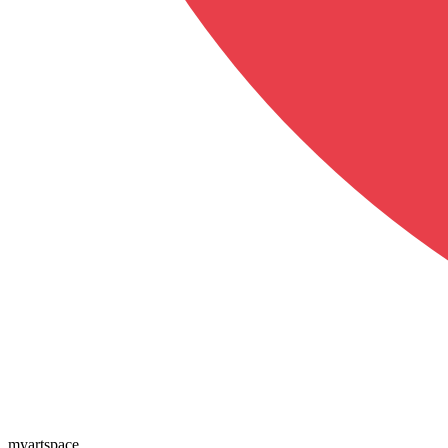
myartspace