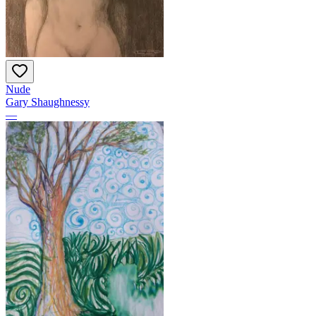
Nude
Gary Shaughnessy
—