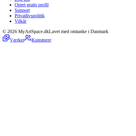
Opret gratis profil
Support
Privatlivspolitik
Vilkår
©
2026
MyArtSpace.dk
Lavet med omtanke i Danmark
Værker
Kunstnere