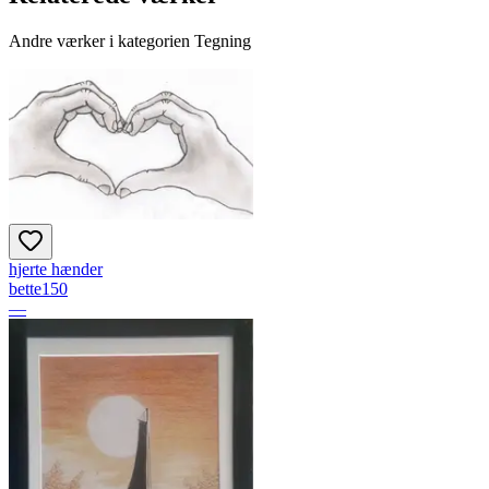
Andre værker i kategorien Tegning
hjerte hænder
bette150
—