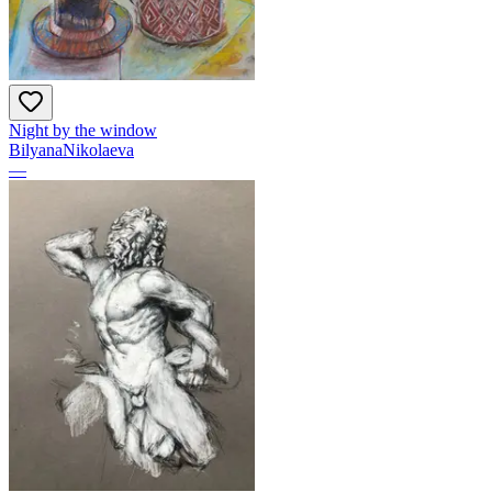
Night by the window
BilyanaNikolaeva
—