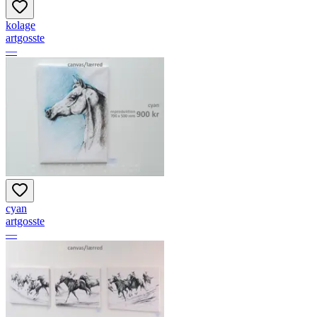
kolage
artgosste
—
cyan
artgosste
—