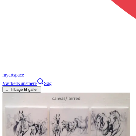
myartspace
Værker
Kunstnere
Søg
← Tilbage til galleri