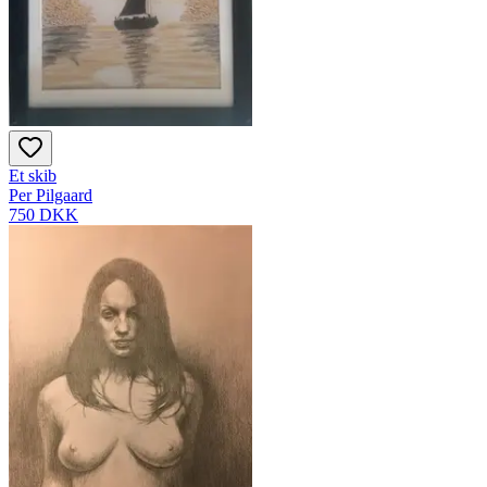
Et skib
Per Pilgaard
750 DKK