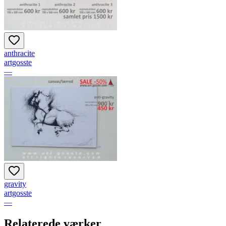
anthracite
artgosste
—
gravity
artgosste
—
Relaterede værker