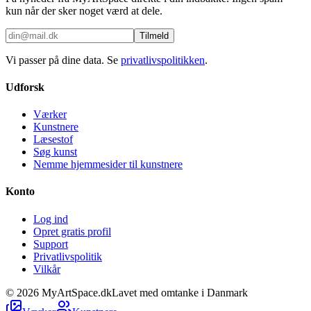
kun når der sker noget værd at dele.
Tilmeld
Vi passer på dine data. Se
privatlivspolitikken
.
Udforsk
Værker
Kunstnere
Læsestof
Søg kunst
Nemme hjemmesider til kunstnere
Konto
Log ind
Opret gratis profil
Support
Privatlivspolitik
Vilkår
©
2026
MyArtSpace.dk
Lavet med omtanke i Danmark