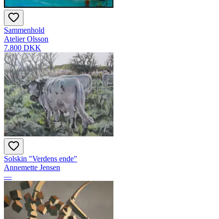
Sammenhold
Atelier Olsson
7.800 DKK
Solskin "Verdens ende"
Annemette Jensen
—