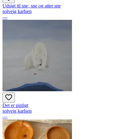
Udsigt til sne, sne og atter sne
solveig karlsen
—
Det er pinligt
solveig karlsen
—