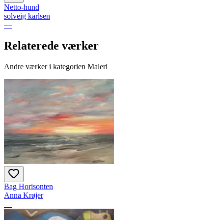
Netto-hund
solveig karlsen
—
Relaterede værker
Andre værker i kategorien Maleri
Bag Horisonten
Anna Krøjer
—