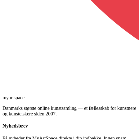
myartspace
Danmarks største online kunstsamling — et fællesskab for kunstnere
og kunstelskere siden 2007.
Nyhedsbrev
Få nyheder fra MyArtSpace direkte i din indbakke. Ingen spam —