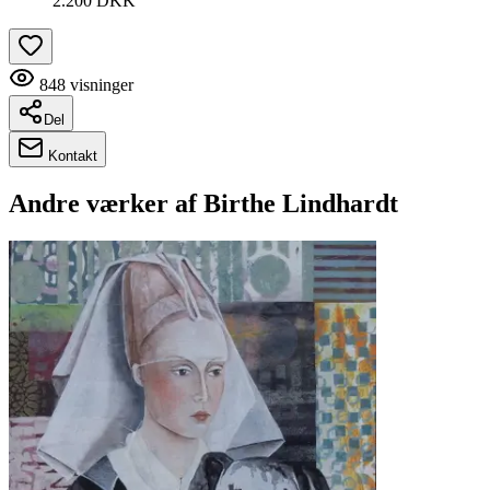
2.200 DKK
848
visninger
Del
Kontakt
Andre værker af
Birthe Lindhardt