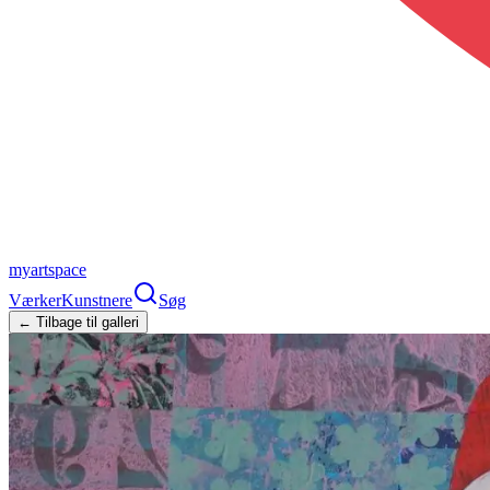
myartspace
Værker
Kunstnere
Søg
← Tilbage til galleri