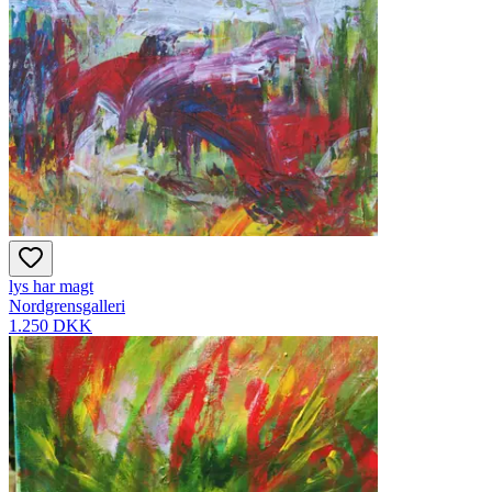
lys har magt
Nordgrensgalleri
1.250 DKK