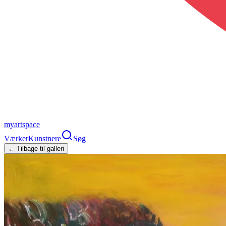
myartspace
Værker
Kunstnere
Søg
← Tilbage til galleri