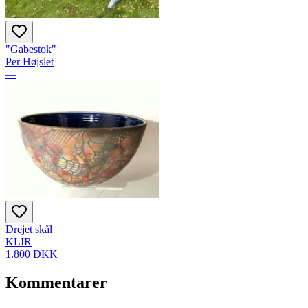
"Gabestok"
Per Højslet
—
Drejet skål
KLIR
1.800 DKK
Kommentarer