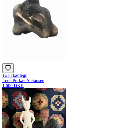
To til kærtegn
Lene Purkær Stefansen
1.600 DKK