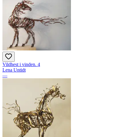
Vildhest i vinden. 4
Lena Untidt
—