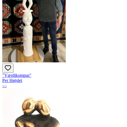
"Værdikompas"
Per Højslet
—