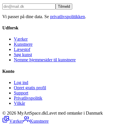
Tilmeld
Vi passer på dine data. Se
privatlivspolitikken
.
Udforsk
Værker
Kunstnere
Læsestof
Søg kunst
Nemme hjemmesider til kunstnere
Konto
Log ind
Opret gratis profil
Support
Privatlivspolitik
Vilkår
©
2026
MyArtSpace.dk
Lavet med omtanke i Danmark
Værker
Kunstnere