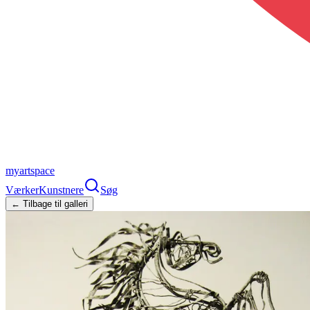
myartspace
Værker
Kunstnere
Søg
← Tilbage til galleri