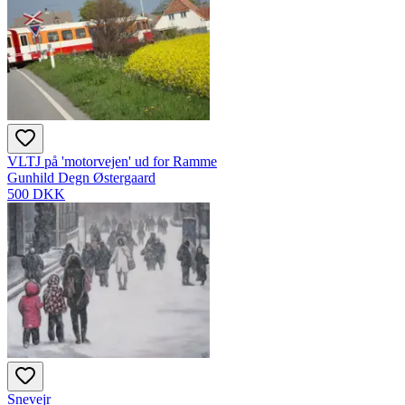
VLTJ på 'motorvejen' ud for Ramme
Gunhild Degn Østergaard
500 DKK
Snevejr