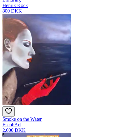
Henrik Kock
800 DKK
Smoke on the Water
EscobArt
2.000 DKK