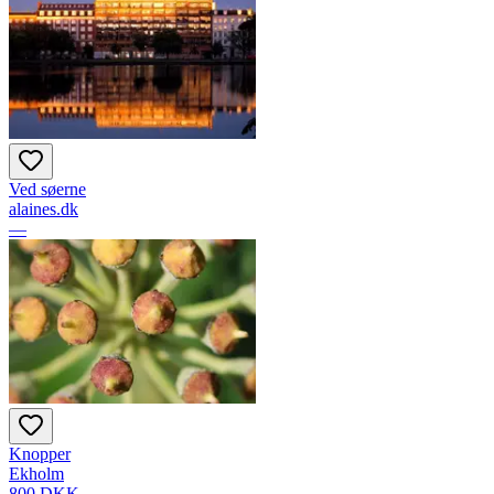
Ved søerne
alaines.dk
—
Knopper
Ekholm
800 DKK