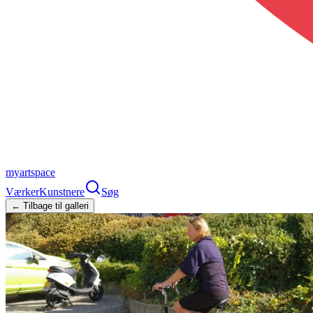
myartspace
Værker
Kunstnere
Søg
← Tilbage til galleri