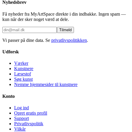
Nyhedsbrev
Få nyheder fra MyArtSpace direkte i din indbakke. Ingen spam —
kun når der sker noget værd at dele.
Tilmeld
Vi passer på dine data. Se
privatlivspolitikken
.
Udforsk
Værker
Kunstnere
Læsestof
Søg kunst
Nemme hjemmesider til kunstnere
Konto
Log ind
Opret gratis profil
Support
Privatlivspolitik
Vilkår