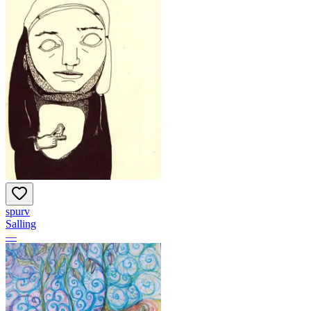
spurv
Salling
—