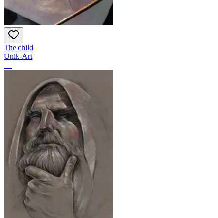
The child
Unik-Art
—