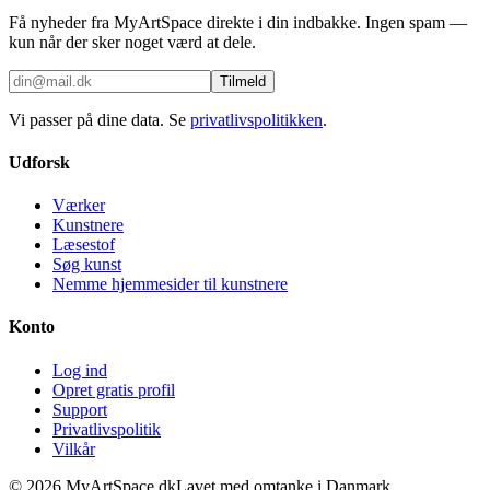
Få nyheder fra MyArtSpace direkte i din indbakke. Ingen spam —
kun når der sker noget værd at dele.
Tilmeld
Vi passer på dine data. Se
privatlivspolitikken
.
Udforsk
Værker
Kunstnere
Læsestof
Søg kunst
Nemme hjemmesider til kunstnere
Konto
Log ind
Opret gratis profil
Support
Privatlivspolitik
Vilkår
©
2026
MyArtSpace.dk
Lavet med omtanke i Danmark