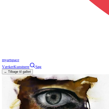
myartspace
Værker
Kunstnere
Søg
← Tilbage til galleri