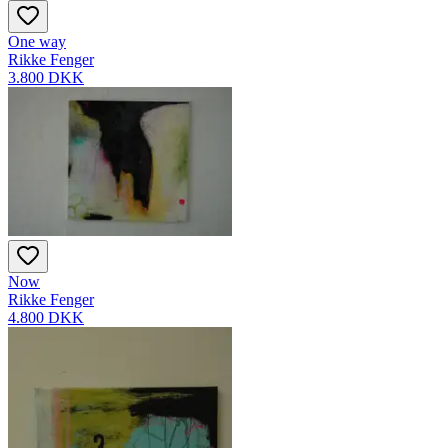
One way
Rikke Fenger
3.800 DKK
Now
Rikke Fenger
4.800 DKK