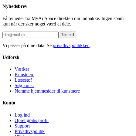
Nyhedsbrev
Få nyheder fra MyArtSpace direkte i din indbakke. Ingen spam —
kun når der sker noget værd at dele.
Tilmeld
Vi passer på dine data. Se
privatlivspolitikken
.
Udforsk
Værker
Kunstnere
Læsestof
Søg kunst
Nemme hjemmesider til kunstnere
Konto
Log ind
Opret gratis profil
Support
Privatlivspolitik