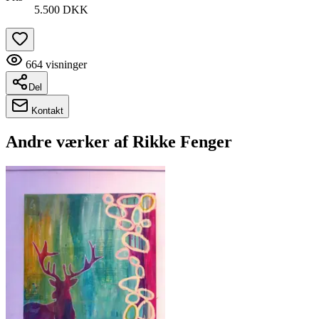
5.500 DKK
664
visninger
Del
Kontakt
Andre værker af
Rikke Fenger