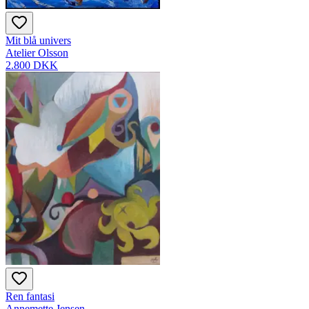
Mit blå univers
Atelier Olsson
2.800 DKK
Ren fantasi
Annemette Jensen