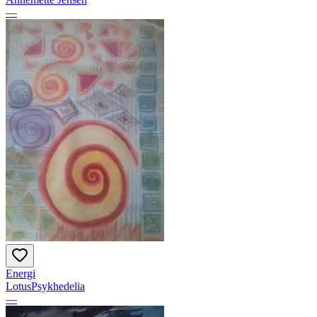
—
Energi
LotusPsykhedelia
—