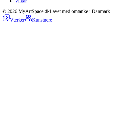
Vilkår
©
2026
MyArtSpace.dk
Lavet med omtanke i Danmark
Værker
Kunstnere