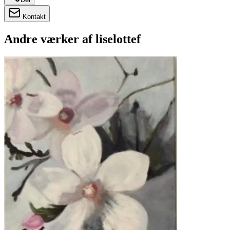
Kontakt
Andre værker af
liselottef