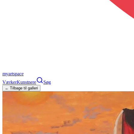
myartspace
Værker
Kunstnere
Søg
← Tilbage til galleri