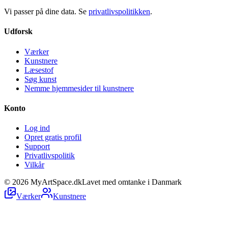
Vi passer på dine data. Se
privatlivspolitikken
.
Udforsk
Værker
Kunstnere
Læsestof
Søg kunst
Nemme hjemmesider til kunstnere
Konto
Log ind
Opret gratis profil
Support
Privatlivspolitik
Vilkår
©
2026
MyArtSpace.dk
Lavet med omtanke i Danmark
Værker
Kunstnere