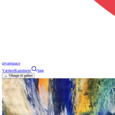
myartspace
Værker
Kunstnere
Søg
← Tilbage til galleri