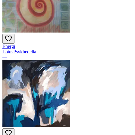
Energi
LotusPsykhedelia
—