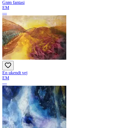
Grøn fantasi
EM
—
En ukendt vej
EM
—