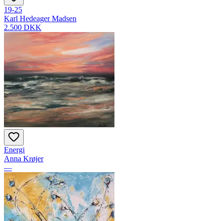
19-25
Karl Hedeager Madsen
2.500 DKK
Energi
Anna Krøjer
—