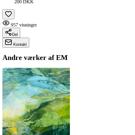
200 DKK
957
visninger
Del
Kontakt
Andre værker af
EM