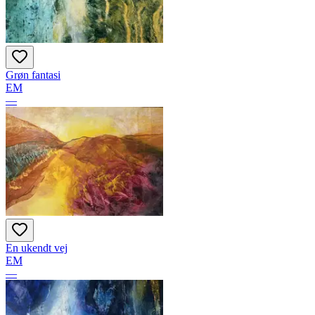
Grøn fantasi
EM
—
En ukendt vej
EM
—