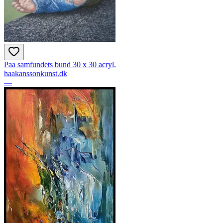
Paa samfundets bund 30 x 30 acryl.
haakanssonkunst.dk
—