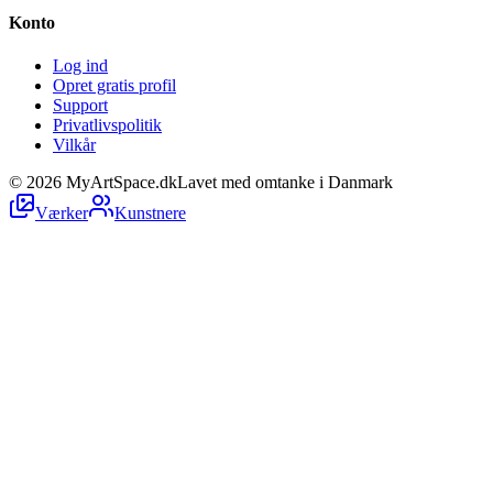
Konto
Log ind
Opret gratis profil
Support
Privatlivspolitik
Vilkår
©
2026
MyArtSpace.dk
Lavet med omtanke i Danmark
Værker
Kunstnere