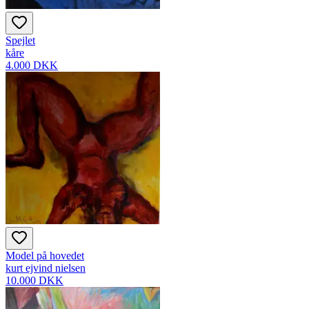
Spejlet
kåre
4.000 DKK
Model på hovedet
kurt ejvind nielsen
10.000 DKK