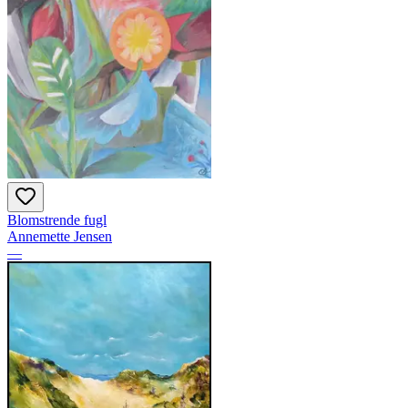
Blomstrende fugl
Annemette Jensen
—