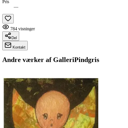
Pris
—
784
visninger
Del
Kontakt
Andre værker af
GalleriPindgris