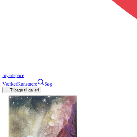
myartspace
Værker
Kunstnere
Søg
← Tilbage til galleri