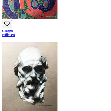
slanger
crillesen
—