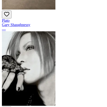
Plato
Gary Shaughnessy
—