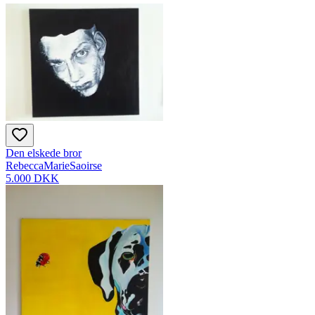
Den elskede bror
RebeccaMarieSaoirse
5.000 DKK