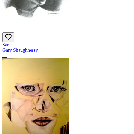
Sara
Gary Shaughnessy
—