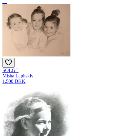
—
SOLGT
Misha Lapitskiy
1.500 DKK