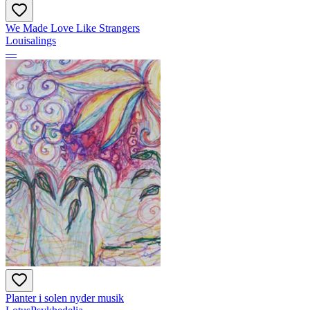
We Made Love Like Strangers
Louisalings
—
Planter i solen nyder musik