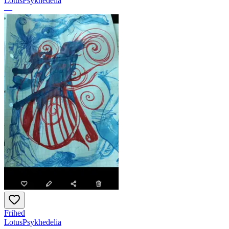
LotusPsykhedelia
—
Frihed
LotusPsykhedelia