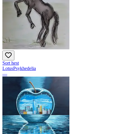
Sort hest
LotusPsykhedelia
—