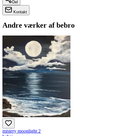
Del
Kontakt
Andre værker af
bebro
mistery moonlight 2