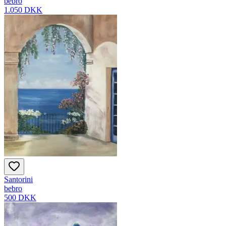
bebro
1.050 DKK
Santorini
bebro
500 DKK