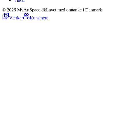
Vilkår
©
2026
MyArtSpace.dk
Lavet med omtanke i Danmark
Værker
Kunstnere