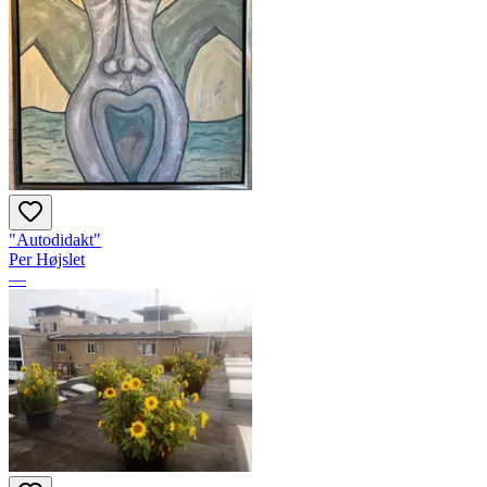
"Autodidakt"
Per Højslet
—