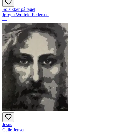
Solsikker på taget
Jørgen Wolfeld Pedersen
—
Jesus
Calle Jensen