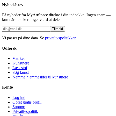
Nyhedsbrev
Få nyheder fra MyArtSpace direkte i din indbakke. Ingen spam —
kun når der sker noget værd at dele.
Tilmeld
Vi passer på dine data. Se
privatlivspolitikken
.
Udforsk
Værker
Kunstnere
Læsestof
Søg kunst
Nemme hjemmesider til kunstnere
Konto
Log ind
Opret gratis profil
Support
Privatlivspolitik