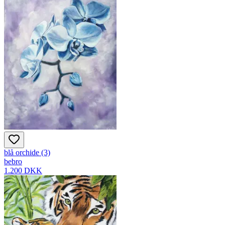
blå orchide (3)
bebro
1.200 DKK