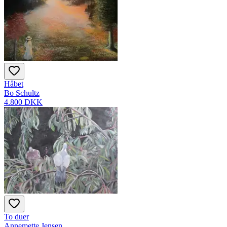
Håbet
Bo Schultz
4.800 DKK
To duer
Annemette Jensen