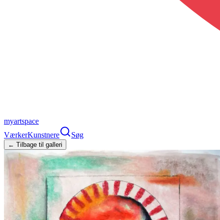
myartspace
Værker
Kunstnere
Søg
← Tilbage til galleri