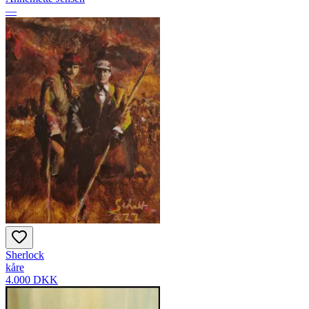
—
Sherlock
kåre
4.000 DKK