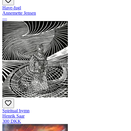
Have-fugl
Annemette Jensen
—
Spiritual hymn
Henrik Saar
300 DKK