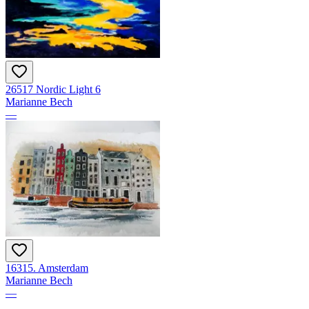
26517 Nordic Light 6
Marianne Bech
—
16315. Amsterdam
Marianne Bech
—