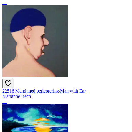
—
22516 Mand med perleørering/Man with Ear
Marianne Bech
—