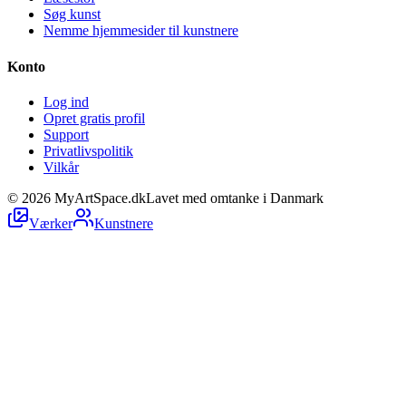
Søg kunst
Nemme hjemmesider til kunstnere
Konto
Log ind
Opret gratis profil
Support
Privatlivspolitik
Vilkår
©
2026
MyArtSpace.dk
Lavet med omtanke i Danmark
Værker
Kunstnere