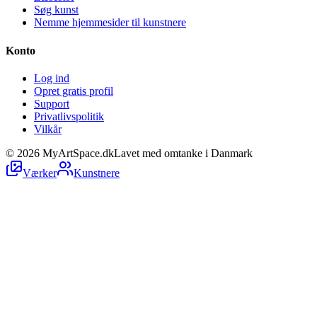
Søg kunst
Nemme hjemmesider til kunstnere
Konto
Log ind
Opret gratis profil
Support
Privatlivspolitik
Vilkår
©
2026
MyArtSpace.dk
Lavet med omtanke i Danmark
Værker
Kunstnere