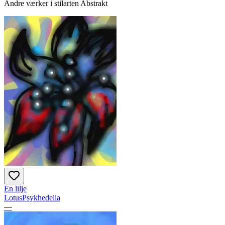
Andre værker i stilarten Abstrakt
En lilje
LotusPsykhedelia
—