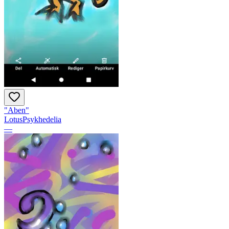
"Aben"
LotusPsykhedelia
—