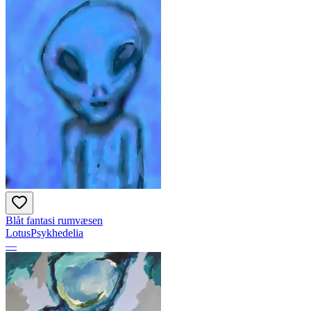
Blåt fantasi rumvæsen
LotusPsykhedelia
—