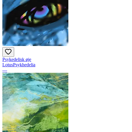
Psykedelisk øje
LotusPsykhedelia
—