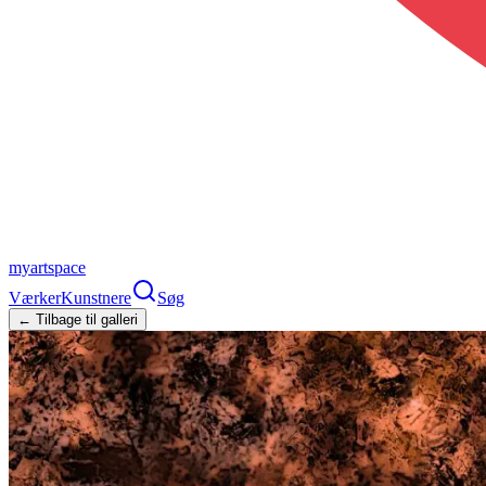
myartspace
Værker
Kunstnere
Søg
← Tilbage til galleri