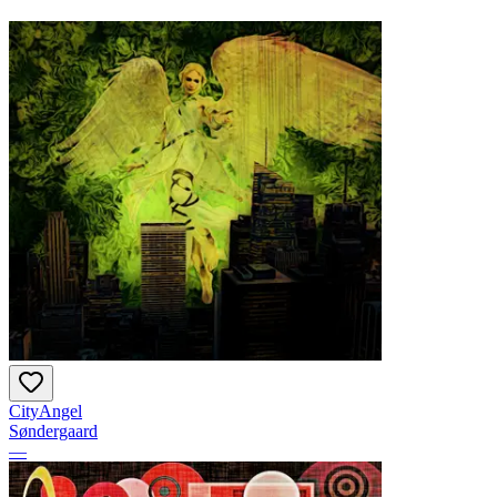
CityAngel
Søndergaard
—