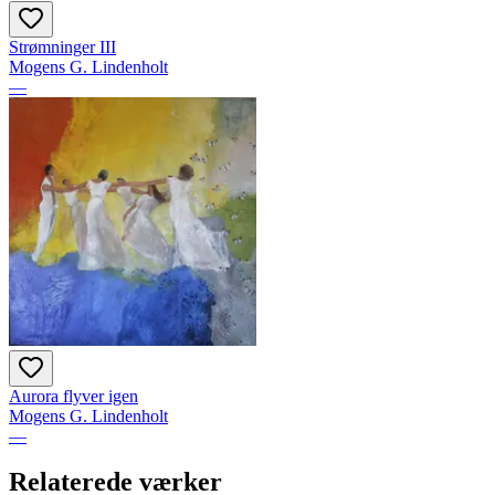
Strømninger III
Mogens G. Lindenholt
—
Aurora flyver igen
Mogens G. Lindenholt
—
Relaterede værker