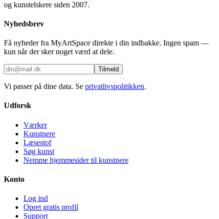
og kunstelskere siden 2007.
Nyhedsbrev
Få nyheder fra MyArtSpace direkte i din indbakke. Ingen spam —
kun når der sker noget værd at dele.
Tilmeld
Vi passer på dine data. Se
privatlivspolitikken
.
Udforsk
Værker
Kunstnere
Læsestof
Søg kunst
Nemme hjemmesider til kunstnere
Konto
Log ind
Opret gratis profil
Support