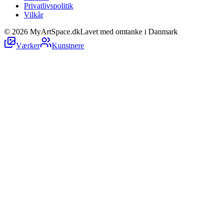
Privatlivspolitik
Vilkår
©
2026
MyArtSpace.dk
Lavet med omtanke i Danmark
Værker
Kunstnere