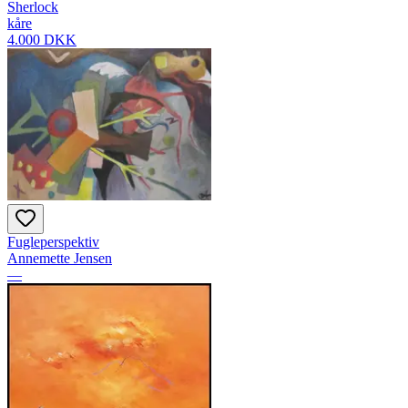
Sherlock
kåre
4.000 DKK
Fugleperspektiv
Annemette Jensen
—