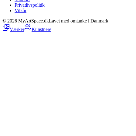
Privatlivspolitik
Vilkår
©
2026
MyArtSpace.dk
Lavet med omtanke i Danmark
Værker
Kunstnere