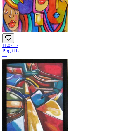
11.07.17
Birgit H-J
—