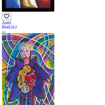
Angel
Birgit H-J
—