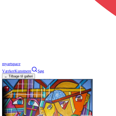
myartspace
Værker
Kunstnere
Søg
← Tilbage til galleri