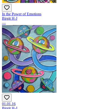
In the Power of Emotions
Birgit H-J
—
01.01.16
Birgit H-J