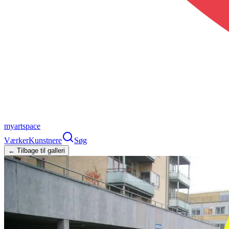
myartspace
Værker
Kunstnere
Søg
← Tilbage til galleri