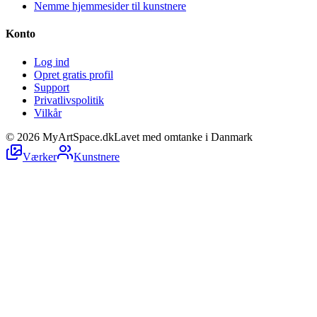
Nemme hjemmesider til kunstnere
Konto
Log ind
Opret gratis profil
Support
Privatlivspolitik
Vilkår
©
2026
MyArtSpace.dk
Lavet med omtanke i Danmark
Værker
Kunstnere