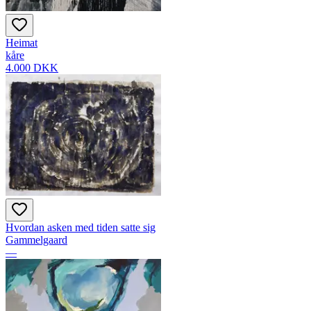
Heimat
kåre
4.000 DKK
Hvordan asken med tiden satte sig
Gammelgaard
—