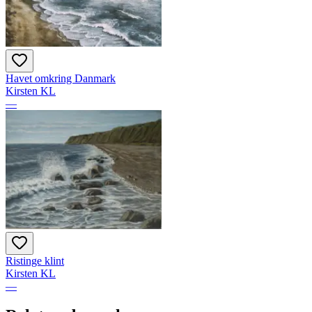
Havet omkring Danmark
Kirsten KL
—
Ristinge klint
Kirsten KL
—