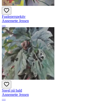
Fugleperspektiv
Annemette Jensen
—
Snegl på bald
Annemette Jensen
—