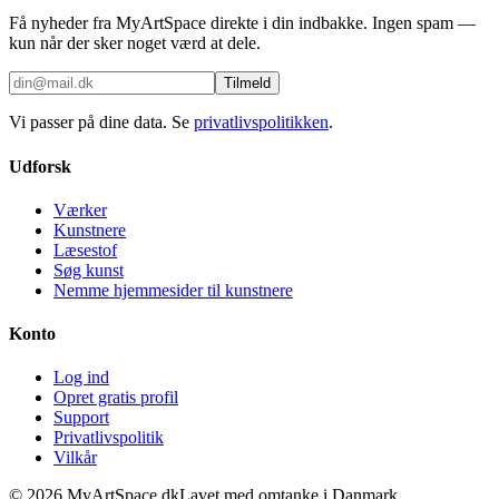
Få nyheder fra MyArtSpace direkte i din indbakke. Ingen spam —
kun når der sker noget værd at dele.
Tilmeld
Vi passer på dine data. Se
privatlivspolitikken
.
Udforsk
Værker
Kunstnere
Læsestof
Søg kunst
Nemme hjemmesider til kunstnere
Konto
Log ind
Opret gratis profil
Support
Privatlivspolitik
Vilkår
©
2026
MyArtSpace.dk
Lavet med omtanke i Danmark