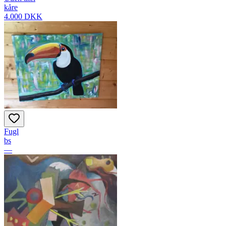
kåre
4.000 DKK
Fugl
bs
—