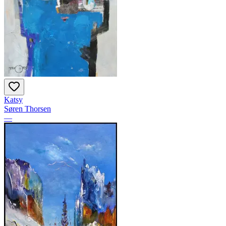
Katsy
Søren Thorsen
—